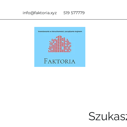
info@faktoria.xyz
519 577779
Szukasz